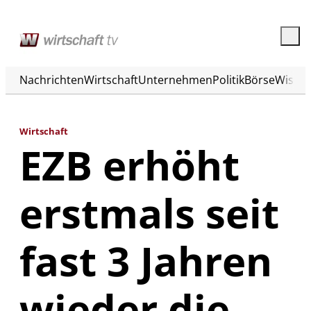
Nachrichten
Wirtschaft
Unternehmen
Politik
Börse
Wisse
Wirtschaft
EZB erhöht
erstmals seit
fast 3 Jahren
wieder die