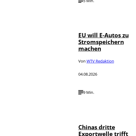
5 Min.
IMAGO / Jürgen
©
Heinrich
EU will E-Autos zu
Stromspeichern
machen
Von
WTV Redaktion
04.08.2026
9 Min.
©
IMAGO / VCG
Chinas dritte
Exportwelle trifft