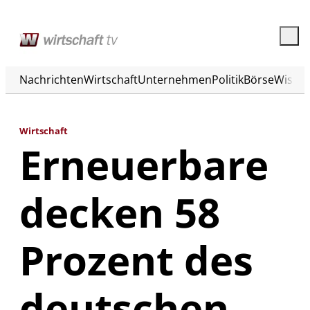
Nachrichten
Wirtschaft
Unternehmen
Politik
Börse
Wisse
Wirtschaft
Erneuerbare
decken 58
Prozent des
deutschen