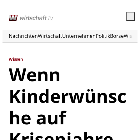
Nachrichten
Wirtschaft
Unternehmen
Politik
Börse
Wisse
Wissen
Wenn
Kinderwünsc
he auf
Krisenjahre