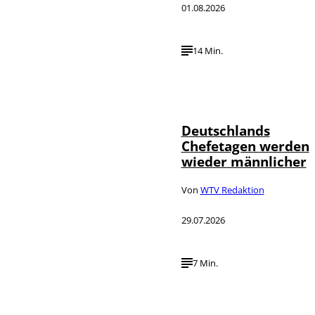
01.08.2026
14 Min.
Depositphotos /
©
londondeposit
Deutschlands
Chefetagen werden
wieder männlicher
Von
WTV Redaktion
29.07.2026
7 Min.
IMAGO /
©
Political-
Moments