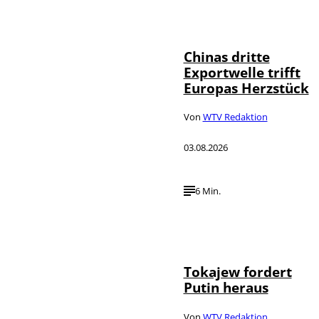
©
IMAGO / VCG
Chinas dritte
Exportwelle trifft
Europas Herzstück
Von
WTV Redaktion
03.08.2026
6 Min.
©
IMAGO / SNA
Tokajew fordert
Putin heraus
Von
WTV Redaktion