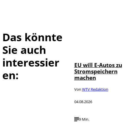
Das könnte
Sie auch
IMAGO / Jürgen
©
Heinrich
interessier
EU will E-Autos zu
Stromspeichern
en:
machen
Von
WTV Redaktion
04.08.2026
9 Min.