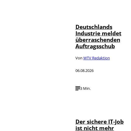
IMAGO / Frank
©
Ossenbrink
Deutschlands
Industrie meldet
überraschenden
Auftragsschub
Von
WTV Redaktion
06.08.2026
3 Min.
Depositphotos /
©
DragosCondreaW
Der sichere IT-Job
ist nicht mehr