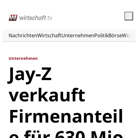
Nachrichten
Wirtschaft
Unternehmen
Politik
Börse
Wisse
Unternehmen
Jay-Z
verkauft
Firmenanteil
e für 630 Mio.