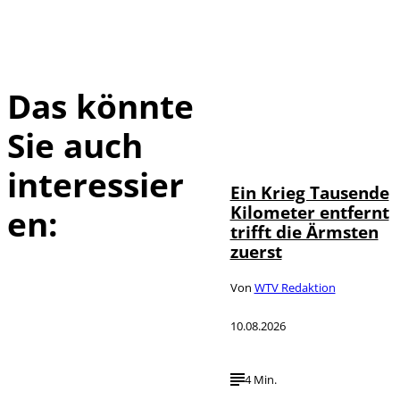
Das könnte
Sie auch
IMAGO / Martin
©
Wagner
interessier
Ein Krieg Tausende
Kilometer entfernt
en:
trifft die Ärmsten
zuerst
Von
WTV Redaktion
10.08.2026
4 Min.