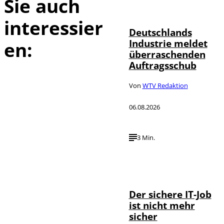
Sie auch
©
Ossenbrink
interessier
Deutschlands
Industrie meldet
en:
überraschenden
Auftragsschub
Von
WTV Redaktion
06.08.2026
3 Min.
Depositphotos /
©
DragosCondreaW
Der sichere IT-Job
ist nicht mehr
sicher