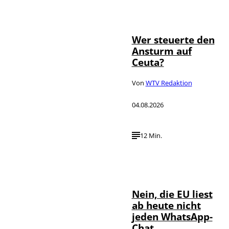
IMAGO / JNA
©
Press
Wer steuerte den
Ansturm auf
Ceuta?
Von
WTV Redaktion
04.08.2026
12 Min.
IMAGO / ZUMA
©
Press Wire
Nein, die EU liest
ab heute nicht
jeden WhatsApp-
Chat