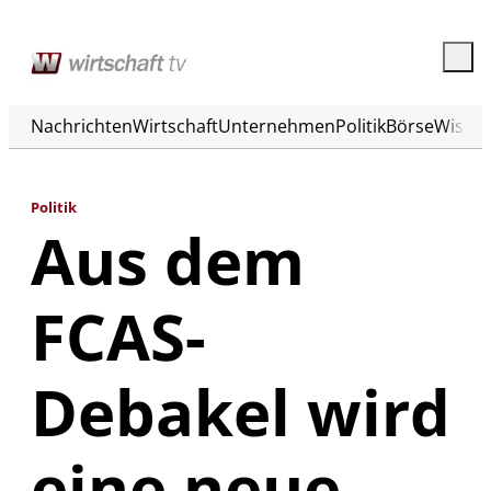
Nachrichten
Wirtschaft
Unternehmen
Politik
Börse
Wisse
Politik
Aus dem
FCAS-
Debakel wird
eine neue