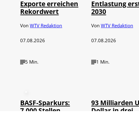
Exporte erreichen
Entlastung ers
Rekordwert
2030
Von
WTV Redaktion
Von
WTV Redaktion
07.08.2026
07.08.2026
5 Min.
1 Min.
©
IMAGO / NurPh
BASF-Sparkurs:
93 Milliarden 
7.000 Stellen
Dollar in drei
abgebaut
Monaten
Von
WTV Redaktion
Von
WTV Redaktion