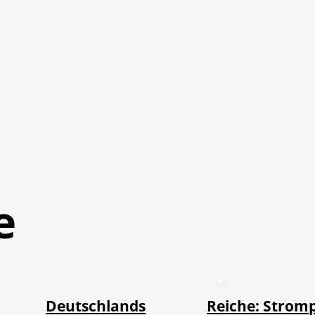
e
©
IMAGO / imagebroker
Deutschlands
Reiche: Stromp