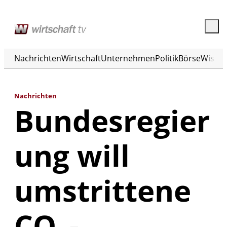
Nachrichten
Wirtschaft
Unternehmen
Politik
Börse
Wisse
Nachrichten
Bundesregier
ung will
umstrittene
CO₂-