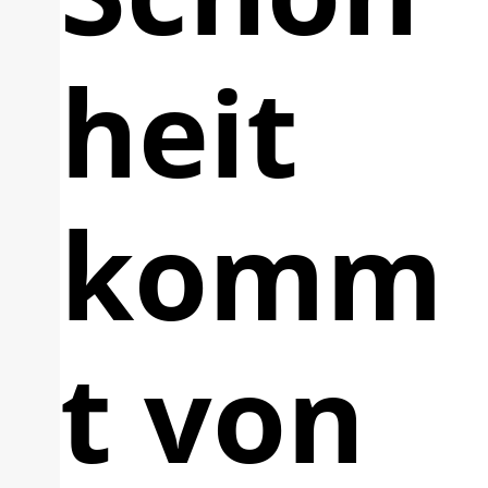
heit
komm
t von