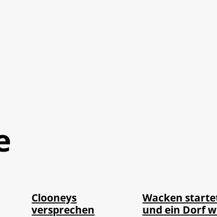
e
©
©
IMAGO / ABACAPRESS
IMAGO / Dirk Jac
Clooneys
Wacken starte
versprechen
und ein Dorf w