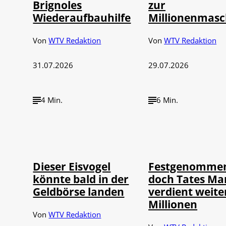
Brignoles
zur
Wiederaufbauhilfe
Millionenmasc
Von
WTV Redaktion
Von
WTV Redaktion
31.07.2026
29.07.2026
4 Min.
6 Min.
IMAGO / Panama
IMAGO / ZUMA Pres
©
©
Pictures
Wire
Dieser Eisvogel
Festgenommen
könnte bald in der
doch Tates Ma
Geldbörse landen
verdient weite
Millionen
Von
WTV Redaktion