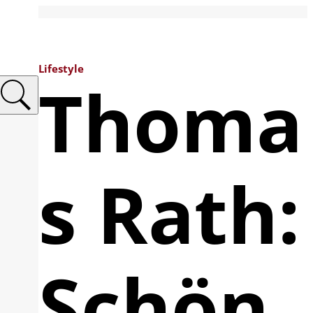
Lifestyle
Thoma
s Rath:
Schön