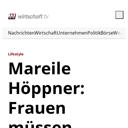
Nachrichten
Wirtschaft
Unternehmen
Politik
Börse
Wisse
Lifestyle
Mareile
Höppner:
Frauen
müssen