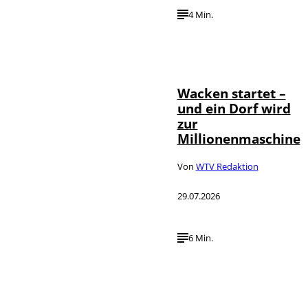
4 Min.
IMAGO / Dirk
©
Jacobs
Wacken startet –
und ein Dorf wird
zur
Millionenmaschine
Von
WTV Redaktion
29.07.2026
6 Min.
IMAGO / Panama
©
Pictures