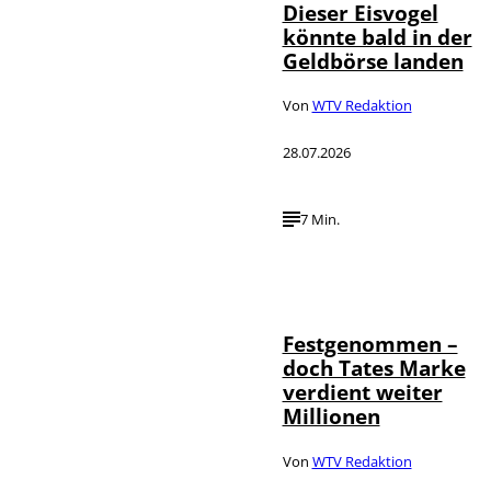
Dieser Eisvogel
könnte bald in der
Geldbörse landen
Von
WTV Redaktion
28.07.2026
7 Min.
IMAGO / ZUMA
©
Press Wire
Festgenommen –
doch Tates Marke
verdient weiter
Millionen
Von
WTV Redaktion