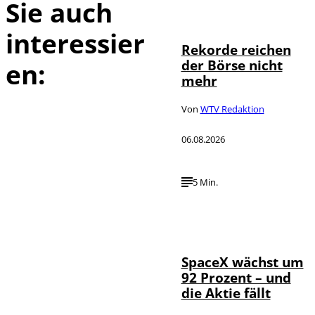
Sie auch
IMAGO / Sylvio
©
Dittrich
interessier
Rekorde reichen
der Börse nicht
en:
mehr
Von
WTV Redaktion
06.08.2026
5 Min.
IMAGO / UPI
©
Photo
SpaceX wächst um
92 Prozent – und
die Aktie fällt