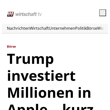
Nachrichten
Wirtschaft
Unternehmen
Politik
Börse
Wisse
Börse
Trump
investiert
Millionen in
Apple – kurz