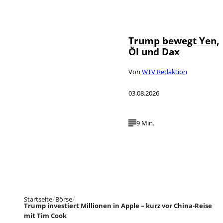
IMAGO / Media
©
Punch
Trump bewegt Yen,
Öl und Dax
Von
WTV Redaktion
03.08.2026
9 Min.
Startseite
Börse
Trump investiert Millionen in Apple – kurz vor China-Reise
mit Tim Cook