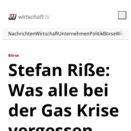
Nachrichten
Wirtschaft
Unternehmen
Politik
Börse
Wisse
Börse
Stefan Riße:
Was alle bei
der Gas Krise
vergessen