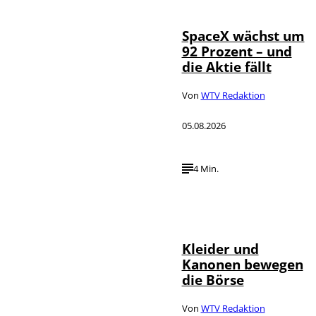
SpaceX wächst um
92 Prozent – und
die Aktie fällt
Von
WTV Redaktion
05.08.2026
4 Min.
IMAGO / dts
©
Nachrichtenagentur
Kleider und
Kanonen bewegen
die Börse
Von
WTV Redaktion