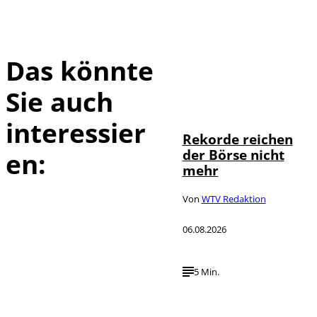
Das könnte
Sie auch
IMAGO / Sylvio
©
Dittrich
interessier
Rekorde reichen
der Börse nicht
en:
mehr
Von
WTV Redaktion
06.08.2026
5 Min.
IMAGO / UPI
©
Photo