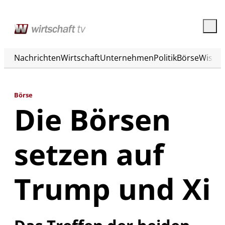
Nachrichten
Wirtschaft
Unternehmen
Politik
Börse
Wisse
Börse
Die Börsen
setzen auf
Trump und Xi