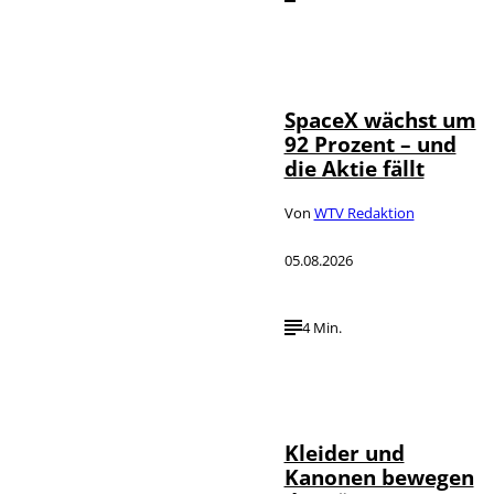
IMAGO / UPI
©
Photo
SpaceX wächst um
92 Prozent – und
die Aktie fällt
Von
WTV Redaktion
05.08.2026
4 Min.
IMAGO / dts
©
Nachrichtenagentur
Kleider und
Kanonen bewegen