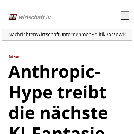
Nachrichten
Wirtschaft
Unternehmen
Politik
Börse
Wisse
Börse
Anthropic-
Hype treibt
die nächste
KI-Fantasie