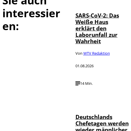
Sie auch
interessier
SARS-CoV-2: Das
Weiße Haus
en:
erklärt den
Laborunfall zur
Wahrheit
Von
WTV Redaktion
01.08.2026
14 Min.
Depositphotos /
©
londondeposit
Deutschlands
Chefetagen werden
wieder männlicher