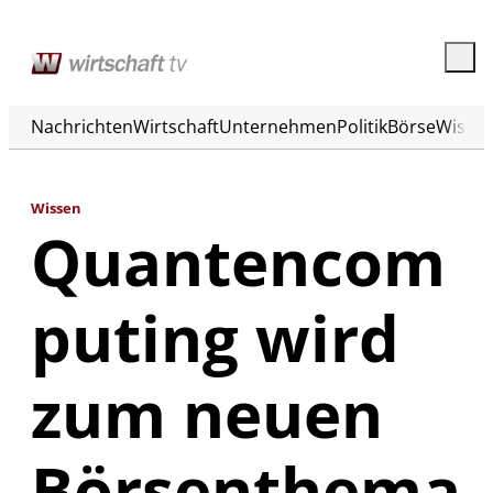
Nachrichten
Wirtschaft
Unternehmen
Politik
Börse
Wisse
Wissen
Quantencom
puting wird
zum neuen
Börsenthema