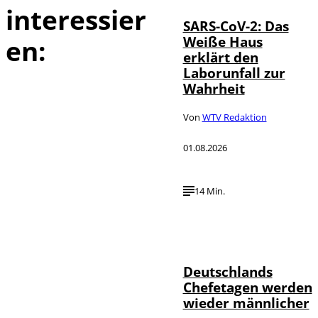
interessier
SARS-CoV-2: Das
Weiße Haus
en:
erklärt den
Laborunfall zur
Wahrheit
Von
WTV Redaktion
01.08.2026
14 Min.
Depositphotos /
©
londondeposit
Deutschlands
Chefetagen werden
wieder männlicher