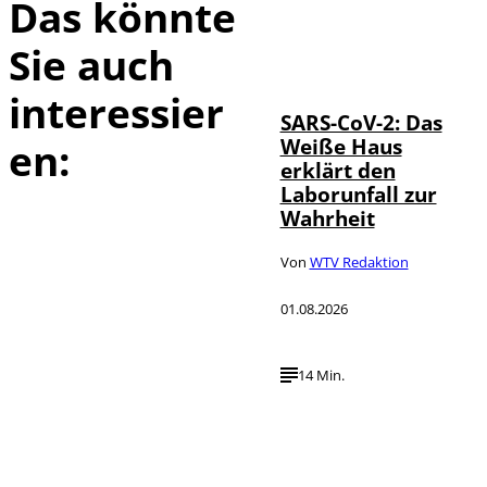
Das könnte
Sie auch
IMAGO / UPI
©
Photo
interessier
SARS-CoV-2: Das
Weiße Haus
en:
erklärt den
Laborunfall zur
Wahrheit
Von
WTV Redaktion
01.08.2026
14 Min.
Depositphotos /
©
londondeposit