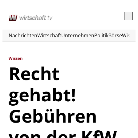
Nachrichten
Wirtschaft
Unternehmen
Politik
Börse
Wisse
Wissen
Recht
gehabt!
Gebühren
von der KfW