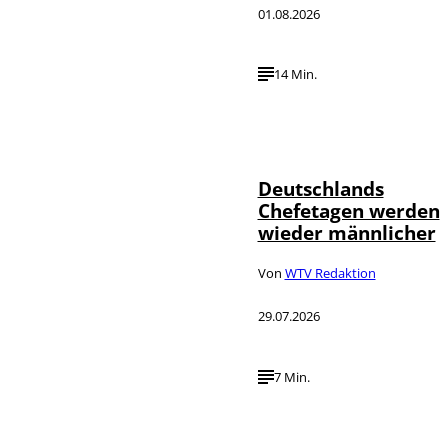
01.08.2026
14 Min.
Depositphotos /
©
londondeposit
Deutschlands
Chefetagen werden
wieder männlicher
Von
WTV Redaktion
29.07.2026
7 Min.
IMAGO /
©
Political-
Moments