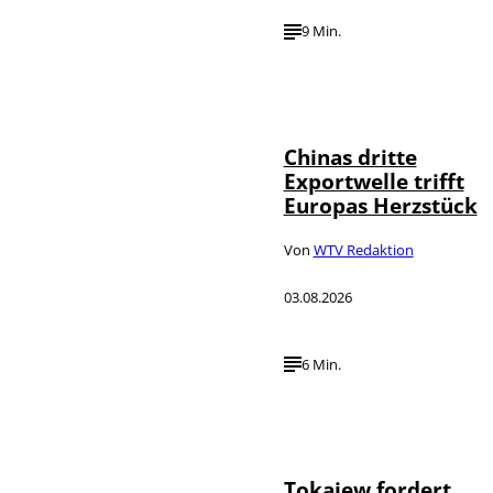
9 Min.
©
IMAGO / VCG
Chinas dritte
Exportwelle trifft
Europas Herzstück
Von
WTV Redaktion
03.08.2026
6 Min.
©
IMAGO / SNA
Tokajew fordert