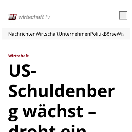
Nachrichten
Wirtschaft
Unternehmen
Politik
Börse
Wisse
Wirtschaft
US-
Schuldenber
g wächst –
droht ein