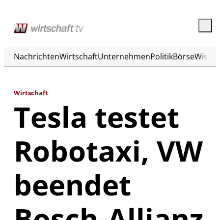
Nachrichten
Wirtschaft
Unternehmen
Politik
Börse
Wisse
Wirtschaft
Tesla testet
Robotaxi, VW
beendet
Bosch-Allianz