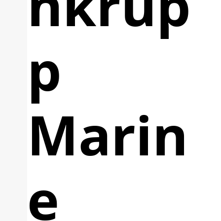
nkrup
p
Marin
e