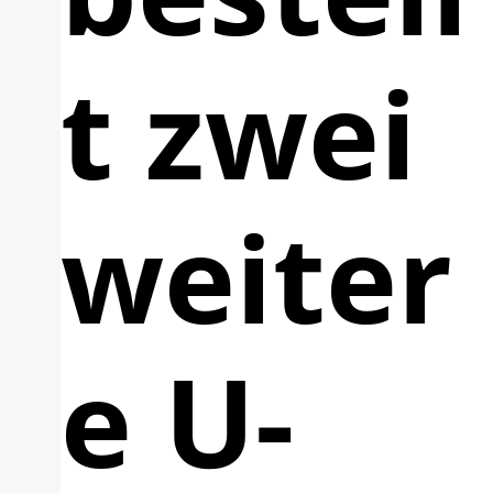
t zwei
weiter
e U-