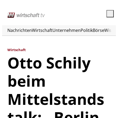
Nachrichten
Wirtschaft
Unternehmen
Politik
Börse
Wisse
Wirtschaft
Otto Schily
beim
Mittelstands
talk: „Berlin