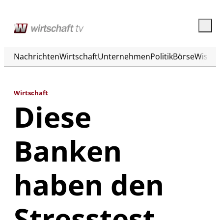
Nachrichten
Wirtschaft
Unternehmen
Politik
Börse
Wisse
Wirtschaft
Diese
Banken
haben den
Stresstest