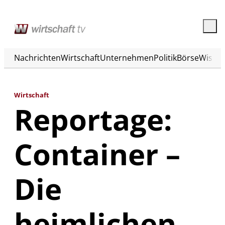
Nachrichten
Wirtschaft
Unternehmen
Politik
Börse
Wisse
Wirtschaft
Reportage:
Container –
Die
heimlichen