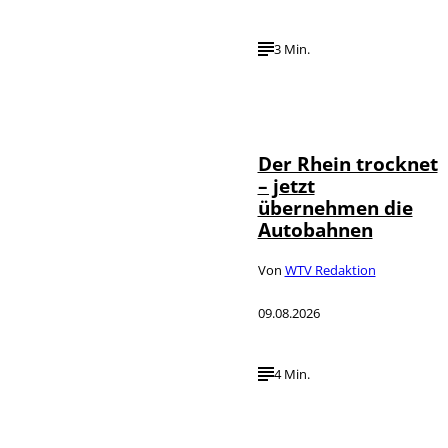
3 Min.
IMAGO /
©
Bihlmayerfotografie
Der Rhein trocknet
– jetzt
übernehmen die
Autobahnen
Von
WTV Redaktion
09.08.2026
4 Min.
©
IMAGO / Xinhua