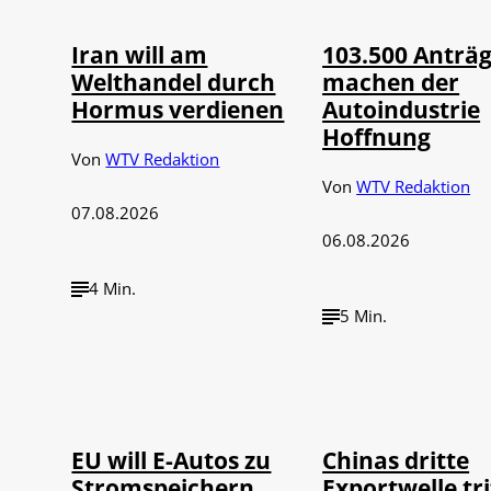
Iran will am
103.500 Anträ
Welthandel durch
machen der
Hormus verdienen
Autoindustrie
Hoffnung
Von
WTV Redaktion
Von
WTV Redaktion
07.08.2026
06.08.2026
4 Min.
5 Min.
IMAGO / Jürgen
©
©
Heinrich
IMAGO / 
EU will E-Autos zu
Chinas dritte
Stromspeichern
Exportwelle tri