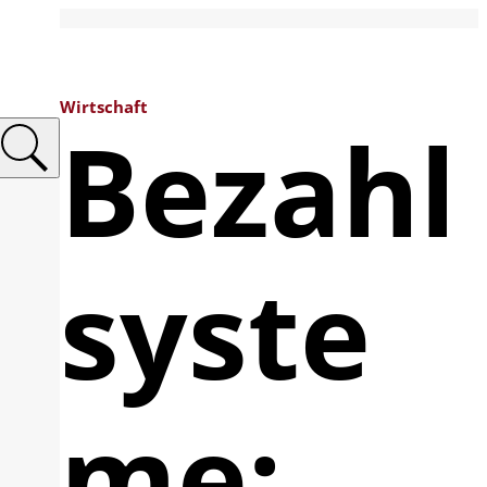
Wirtschaft
Bezahl
syste
me: