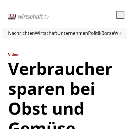
Nachrichten
Wirtschaft
Unternehmen
Politik
Börse
Wisse
Video
Verbraucher
sparen bei
Obst und
Gemüse