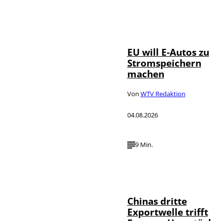
IMAGO / Jürgen
©
Heinrich
EU will E-Autos zu
Stromspeichern
machen
Von
WTV Redaktion
04.08.2026
9 Min.
©
IMAGO / VCG
Chinas dritte
Exportwelle trifft