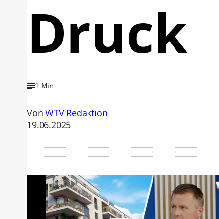
Druck
1 Min.
Von
WTV Redaktion
19.06.2025
Mit der Wiedergabe dieses Videos
werden Daten an Youtube übertragen.