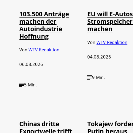
103.500 Anträge
EU will E-Autos
machen der
Stromspeiche
Autoindustrie
machen
Hoffnung
Von
WTV Redaktion
Von
WTV Redaktion
04.08.2026
06.08.2026
9 Min.
5 Min.
©
©
IMAGO / VCG
IMAGO / 
Chinas dritte
Tokajew forde
Exportwelle trifft
Putin heraus