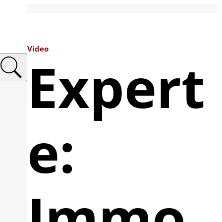
Video
Expert
e:
Immo