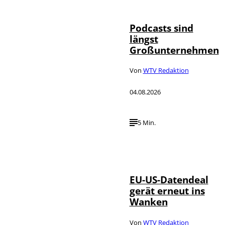
Podcasts sind
längst
Großunternehmen
Von
WTV Redaktion
04.08.2026
5 Min.
IMAGO / UPI
©
Photo
EU-US-Datendeal
gerät erneut ins
Wanken
Von
WTV Redaktion