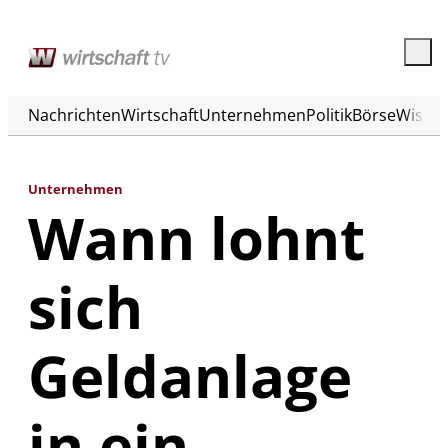
Nachrichten
Wirtschaft
Unternehmen
Politik
Börse
Wisse
Unternehmen
Wann lohnt
sich
Geldanlage
in ein