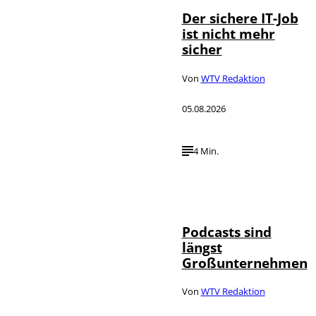
Der sichere IT-Job
ist nicht mehr
sicher
Von
WTV Redaktion
05.08.2026
4 Min.
Imago / Anadolu
©
Agency
Podcasts sind
längst
Großunternehmen
Von
WTV Redaktion