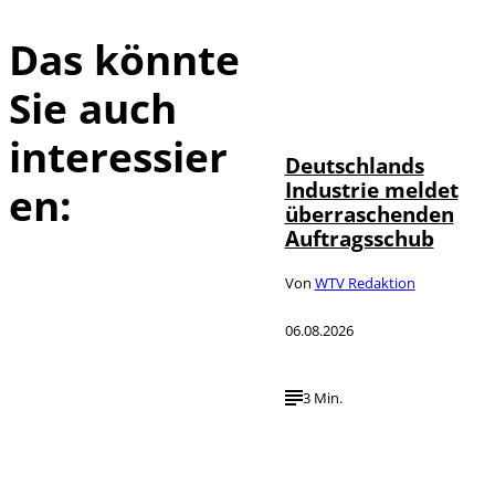
Das könnte
Sie auch
IMAGO / Frank
©
Ossenbrink
interessier
Deutschlands
Industrie meldet
en:
überraschenden
Auftragsschub
Von
WTV Redaktion
06.08.2026
3 Min.
Depositphotos /
©
DragosCondreaW