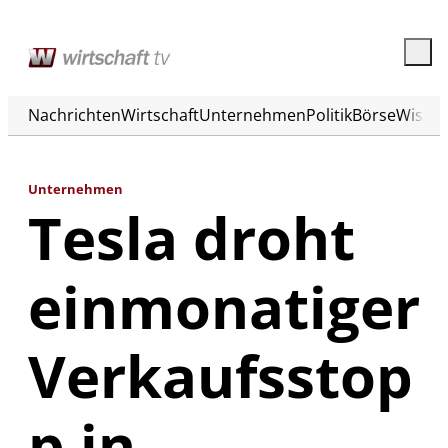
Nachrichten
Wirtschaft
Unternehmen
Politik
Börse
Wisse
Unternehmen
Tesla droht
einmonatiger
Verkaufsstop
p in