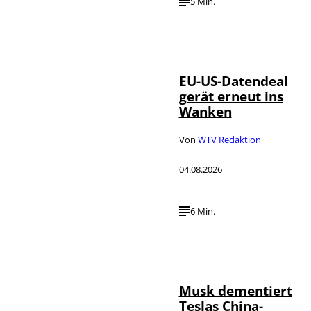
5 Min.
IMAGO / UPI
©
Photo
EU-US-Datendeal
gerät erneut ins
Wanken
Von
WTV Redaktion
04.08.2026
6 Min.
©
IMAGO / Xinhua
Musk dementiert
Teslas China-