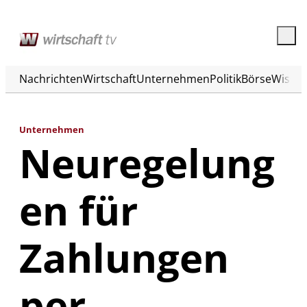
Nachrichten
Wirtschaft
Unternehmen
Politik
Börse
Wisse
Unternehmen
Neuregelung
en für
Zahlungen
per