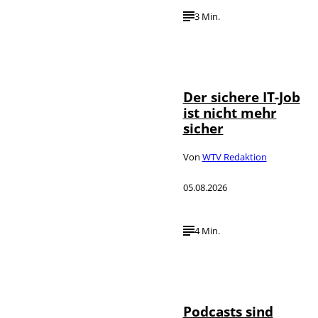
3 Min.
Depositphotos /
©
DragosCondreaW
Der sichere IT-Job
ist nicht mehr
sicher
Von
WTV Redaktion
05.08.2026
4 Min.
Imago / Anadolu
©
Agency
Podcasts sind