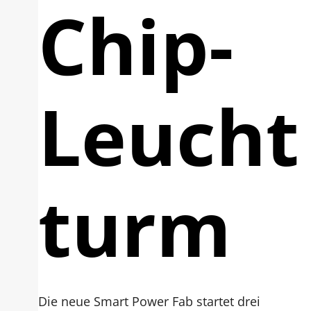
Chip-
Leucht
turm
Die neue Smart Power Fab startet drei