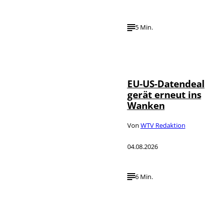
5 Min.
IMAGO / UPI
©
Photo
EU-US-Datendeal
gerät erneut ins
Wanken
Von
WTV Redaktion
04.08.2026
6 Min.
©
IMAGO / Xinhua