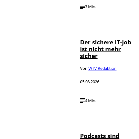
3 Min.
Depositphotos /
©
DragosCondreaW
Der sichere IT-Job
ist nicht mehr
sicher
Von
WTV Redaktion
05.08.2026
4 Min.
Imago / Anadolu
©
Agency
Podcasts sind