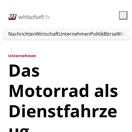
Nachrichten
Wirtschaft
Unternehmen
Politik
Börse
Wisse
Unternehmen
Das
Motorrad als
Dienstfahrze
ug