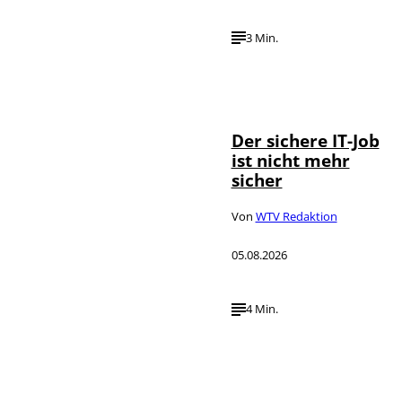
3 Min.
Depositphotos /
©
DragosCondreaW
Der sichere IT-Job
ist nicht mehr
sicher
Von
WTV Redaktion
05.08.2026
4 Min.
Imago / Anadolu
©
Agency