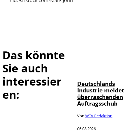
Bild: © istock.com/Mark John
Das könnte
Sie auch
IMAGO / Frank
©
Ossenbrink
interessier
Deutschlands
Industrie meldet
en:
überraschenden
Auftragsschub
Von
WTV Redaktion
06.08.2026