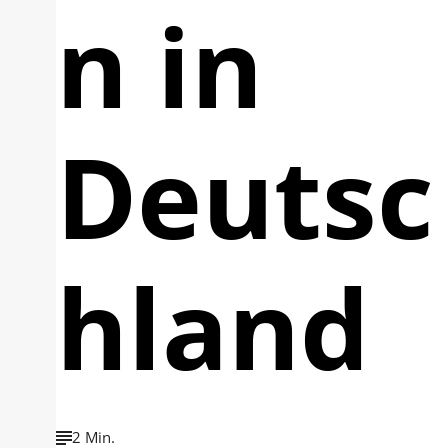
n in
Deutsc
hland
2 Min.