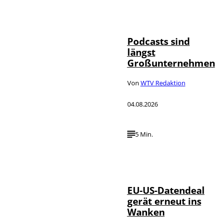
Imago / Anadolu
©
Agency
Podcasts sind
längst
Großunternehmen
Von
WTV Redaktion
04.08.2026
5 Min.
IMAGO / UPI
©
Photo
EU-US-Datendeal
gerät erneut ins
Wanken