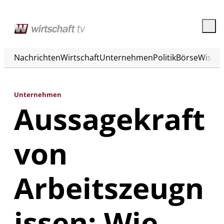
Nachrichten
Wirtschaft
Unternehmen
Politik
Börse
Wisse
Unternehmen
Aussagekraft
von
Arbeitszeugn
issen: Wie