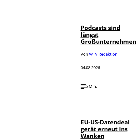
Imago / Anadolu
©
Agency
Podcasts sind
längst
Großunternehmen
Von
WTV Redaktion
04.08.2026
5 Min.
IMAGO / UPI
©
Photo
EU-US-Datendeal
gerät erneut ins
Wanken