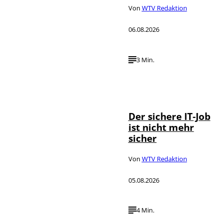
Von
WTV Redaktion
06.08.2026
3 Min.
Depositphotos /
©
DragosCondreaW
Der sichere IT-Job
ist nicht mehr
sicher
Von
WTV Redaktion
05.08.2026
4 Min.