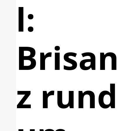
l:
Brisan
z rund