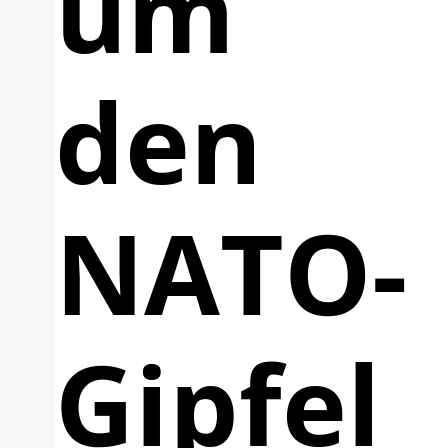
um
den
NATO-
Gipfel