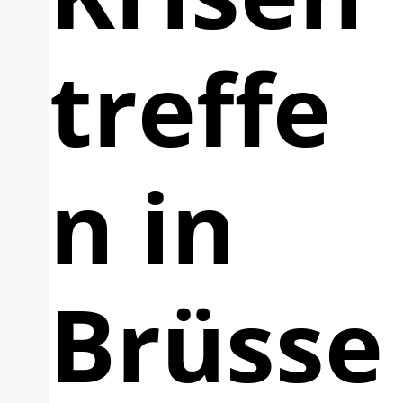
treffe
n in
Brüsse