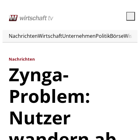
Nachrichten
Wirtschaft
Unternehmen
Politik
Börse
Wisse
Nachrichten
Zynga-
Problem:
Nutzer
wandern ab