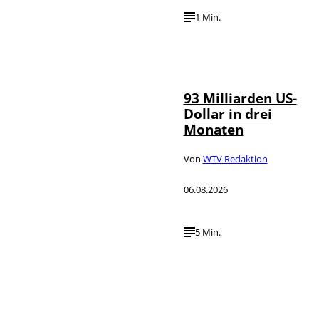
1 Min.
IMAGO /
©
NurPhoto
93 Milliarden US-
Dollar in drei
Monaten
Von
WTV Redaktion
06.08.2026
5 Min.