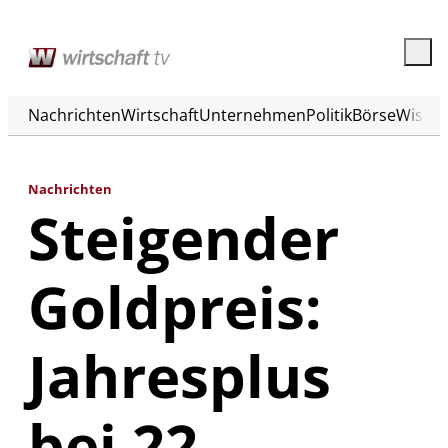
Nachrichten
Wirtschaft
Unternehmen
Politik
Börse
Wisse
Nachrichten
Steigender
Goldpreis:
Jahresplus
bei 22