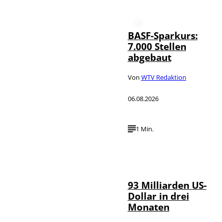
BASF-Sparkurs:
7.000 Stellen
abgebaut
Von
WTV Redaktion
06.08.2026
1 Min.
IMAGO /
©
NurPhoto
93 Milliarden US-
Dollar in drei
Monaten