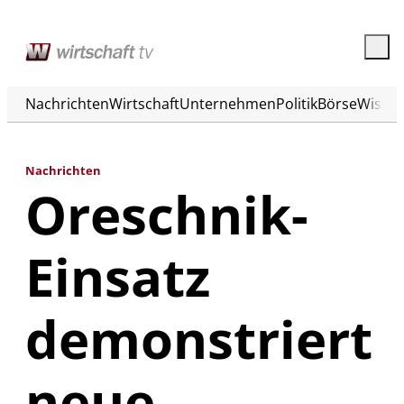
Nachrichten
Wirtschaft
Unternehmen
Politik
Börse
Wisse
Nachrichten
Oreschnik-
Einsatz
demonstriert
neue