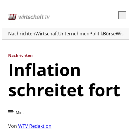
Nachrichten
Wirtschaft
Unternehmen
Politik
Börse
Wisse
Nachrichten
Inflation
schreitet fort
1 Min.
Von
WTV Redaktion