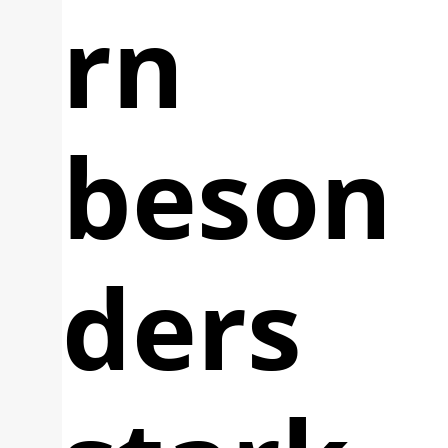
rn
beson
ders