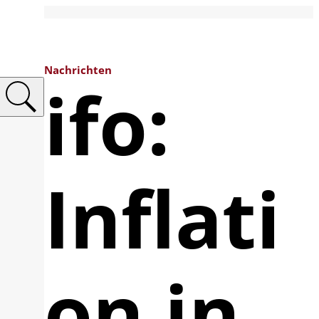
Nachrichten
ifo:
Inflati
on in