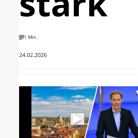
stark
1 Min.
24.02.2026
Mit der Wiedergabe dieses Videos
werden Daten an Youtube übertragen.
Hinweise dazu erhalten Sie in der
Datenschutzerklärung
.