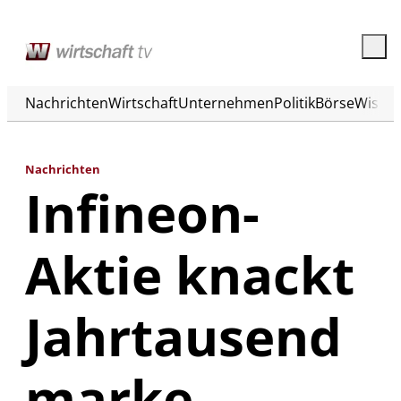
Nachrichten
Wirtschaft
Unternehmen
Politik
Börse
Wisse
Nachrichten
Infineon-
Aktie knackt
Jahrtausend
marke