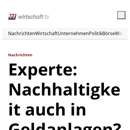
Nachrichten
Wirtschaft
Unternehmen
Politik
Börse
Wisse
Nachrichten
Experte:
Nachhaltigke
it auch in
Geldanlagen?