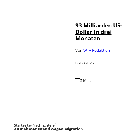
IMAGO /
©
NurPhoto
93 Milliarden US-
Dollar in drei
Monaten
Von
WTV Redaktion
06.08.2026
5 Min.
Startseite
Nachrichten
Ausnahmezustand wegen Migration