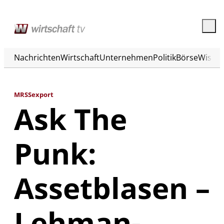
Nachrichten
Wirtschaft
Unternehmen
Politik
Börse
Wisse
MRSSexport
Ask The
Punk:
Assetblasen –
Lehman-